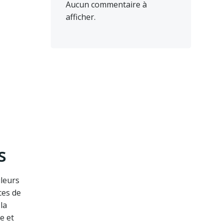
Aucun commentaire à
afficher.
s
leurs
ces de
la
e et