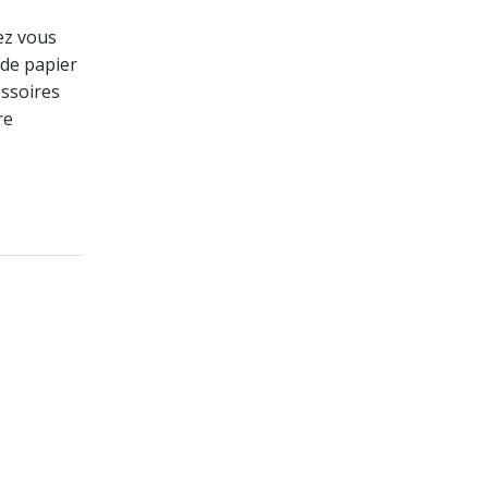
ez vous
 de papier
essoires
re