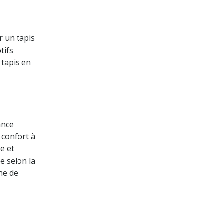
r un tapis
tifs
 tapis en
ance
 confort à
e et
e selon la
he de