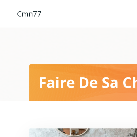
Aller
au
Cmn77
contenu
Faire De Sa 