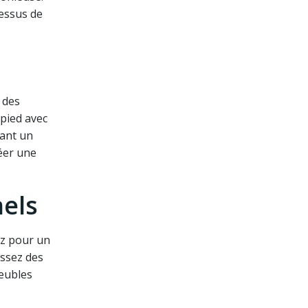
dessus de
 des
 pied avec
rant un
réer une
nels
ez pour un
issez des
meubles