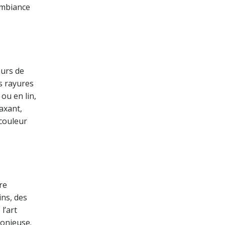
ambiance
murs de
s rayures
ou en lin,
axant,
 couleur
re
ins, des
l’art
monieuse.