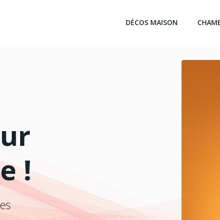
DÉCOS MAISON
CHAM
our
e !
les