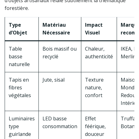
d’objets artisanaux relaie subtilement la thématique
forestière.
Type
Matériau
Impact
Marqu
d’Objet
Nécessaire
Visuel
recom
Table
Bois massif ou
Chaleur,
IKEA, L
basse
recyclé
authenticité
Merlin
naturelle
Tapis en
Jute, sisal
Texture
Maison
fibres
nature,
Monde,
végétales
confort
Redout
Intérie
Luminaires
LED basse
Effet
Truffau
type
consommation
féérique,
Botanic
guirlande
douceur