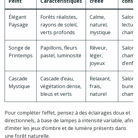
Peint
Caractéristiques
créée
consei
Élégant
Forêts réalistes,
Calme,
Salon, 
Paysage
rayons de soleil,
naturel,
lecture
verts profonds
mystique
chamb
Songe de
Papillons, fleurs
Rêveur,
Salon,
Printemps
pastel, luminosité
léger,
chamb
joyeux
d’enfa
Cascade
Cascade d’eau,
Relaxant,
Salon,
Mystique
végétation dense,
frais,
bureau
bleus et verts
naturel
chamb
Pour compléter l’effet, pensez à des éclairages doux et
directionnels, à base de lampes à intensité variable, afin
d’imiter les jeux d’ombre et de lumière présents dans
une forêt naturelle.