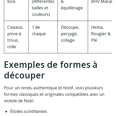
bois
(différentes
&
BHV Marais
tailles et
équilibrage
couleurs)
Ciseaux,
1 de
Découpe,
Hema,
pince à
chaque
perçage,
Rougier &
trous,
collage
Plé
colle
Exemples de formes à
découper
Pour un rendu authentique et festif, voici plusieurs
formes classiques et originales compatibles avec un
mobile de Noël :
Étoiles scintillantes