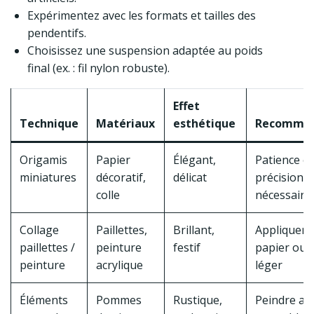
Expérimentez avec les formats et tailles des
pendentifs.
Choisissez une suspension adaptée au poids
final (ex. : fil nylon robuste).
Effet
Technique
Matériaux
esthétique
Recomman
Origamis
Papier
Élégant,
Patience et
miniatures
décoratif,
délicat
précision
colle
nécessaire
Collage
Paillettes,
Brillant,
Appliquer 
paillettes /
peinture
festif
papier ou 
peinture
acrylique
léger
Éléments
Pommes
Rustique,
Peindre av