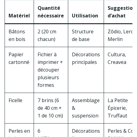
Quantité
Suggestion
Matériel
nécessaire
Utilisation
d’achat
Bâtons
2 (20 cm
Structure
Zôdio, Leroy
en bois
chacun)
de base
Merlin
Papier
Fichier à
Décorations
Cultura,
cartonné
imprimer +
principales
Creavea
découper
plusieurs
formes
Ficelle
7 brins (6
Assemblage
La Petite
de 40 cm +
&
Épicerie,
1 de 10 cm)
suspension
Truffaut
Perles en
6
Décorations
Perles & Co,