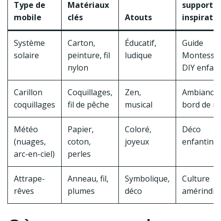
Type de
Matériaux
support p
mobile
clés
Atouts
inspirati
Système
Carton,
Éducatif,
Guide
solaire
peinture, fil
ludique
Montessor
nylon
DIY enfan
Carillon
Coquillages,
Zen,
Ambiance
coquillages
fil de pêche
musical
bord de m
Météo
Papier,
Coloré,
Déco
(nuages,
coton,
joyeux
enfantine
arc-en-ciel)
perles
Attrape-
Anneau, fil,
Symbolique,
Culture
rêves
plumes
déco
amérindie