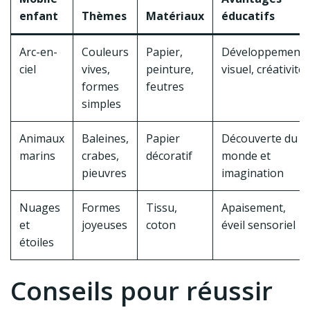
enfant
Thèmes
Matériaux
éducatifs
Arc-en-
Couleurs
Papier,
Développement
ciel
vives,
peinture,
visuel, créativité
formes
feutres
simples
Animaux
Baleines,
Papier
Découverte du
marins
crabes,
décoratif
monde et
pieuvres
imagination
Nuages
Formes
Tissu,
Apaisement,
et
joyeuses
coton
éveil sensoriel
étoiles
Conseils pour réussir