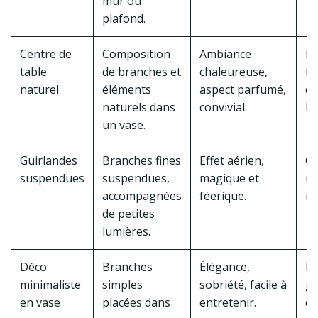
mur ou
plafond.
Centre de
Composition
Ambiance
Po
table
de branches et
chaleureuse,
fe
naturel
éléments
aspect parfumé,
d’
naturels dans
convivial.
bo
un vase.
Guirlandes
Branches fines
Effet aérien,
Gu
suspendues
suspendues,
magique et
mi
accompagnées
féerique.
na
de petites
lumières.
Déco
Branches
Élégance,
Ru
minimaliste
simples
sobriété, facile à
gu
en vase
placées dans
entretenir.
di