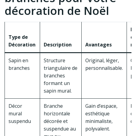
décoration de Noël
M
Type de
c
Décoration
Description
Avantages
r
Sapin en
Structure
Original, léger,
Gu
branches
triangulaire de
personnalisable.
bo
branches
po
formant un
sapin mural.
Décor
Branche
Gain d’espace,
Lu
mural
horizontale
esthétique
or
suspendu
décorée et
minimaliste,
co
suspendue au
polyvalent.