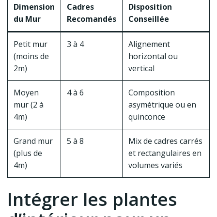
Dimension
Cadres
Disposition
du Mur
Recomandés
Conseillée
Petit mur
3 à 4
Alignement
(moins de
horizontal ou
2m)
vertical
Moyen
4 à 6
Composition
mur (2 à
asymétrique ou en
4m)
quinconce
Grand mur
5 à 8
Mix de cadres carrés
(plus de
et rectangulaires en
4m)
volumes variés
Intégrer les plantes