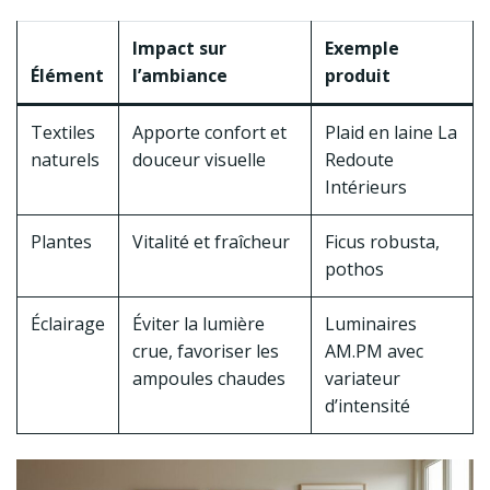
Impact sur
Exemple
Élément
l’ambiance
produit
Textiles
Apporte confort et
Plaid en laine La
naturels
douceur visuelle
Redoute
Intérieurs
Plantes
Vitalité et fraîcheur
Ficus robusta,
pothos
Éclairage
Éviter la lumière
Luminaires
crue, favoriser les
AM.PM avec
ampoules chaudes
variateur
d’intensité