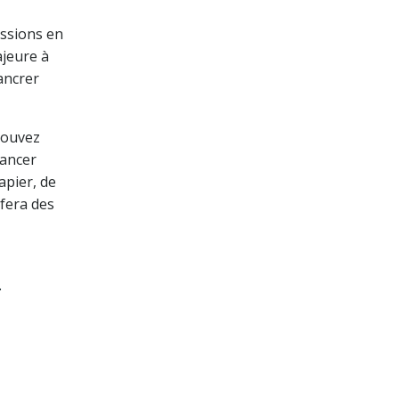
essions en
jeure à
ancrer
 pouvez
lancer
apier, de
 fera des
.