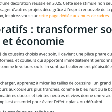
 d’une décoration réussie en 2025. Cette idée stimule non s
sager d’autres projets déco grâce à l’esprit renouvelé de la 
ux, inspirez-vous sur
cette page dédiée aux murs de cadres
.
ratifs : transformer s
e et économie
e coussins choisis avec soin, il devient une pièce phare du
s, formes, et couleurs qui apportent immédiatement personnal
s comme le velours ou le lin sont particulièrement plébiscité
charger, apprenez à mixer les tailles de coussins : un grand
lours aux couleurs plus franches, comme le bleu nuit ou le b
 matières douces et teintes neutres et vives donne une vrai
li est essentiel pour éviter l’effet « plat » ou défraîchi.
n, fausse fourrure, toile brute.