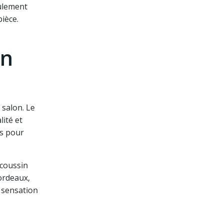
eulement
pièce.
on
 salon. Le
ité et
es pour
 coussin
ordeaux,
e sensation