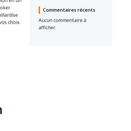
alon en un
ooker
Commentaires récents
illardise
Aucun commentaire à
os choix.
afficher.
n