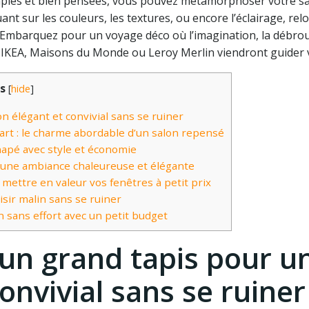
imples et bien pensées, vous pouvez métamorphoser votre s
ant sur les couleurs, les textures, ou encore l’éclairage, rel
s. Embarquez pour un voyage déco où l’imagination, la débrou
KEA, Maisons du Monde ou Leroy Merlin viendront guider v
s
[
hide
]
 élégant et convivial sans se ruiner
art : le charme abordable d’un salon repensé
napé avec style et économie
ur une ambiance chaleureuse et élégante
 mettre en valeur vos fenêtres à petit prix
sir malin sans se ruiner
 sans effort avec un petit budget
un grand tapis pour u
onvivial sans se ruiner