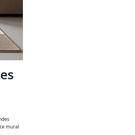
res
andes
ace mural