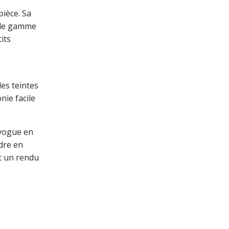
pièce. Sa
t de gamme
its
les teintes
nie facile
 vogue en
dre en
et un rendu