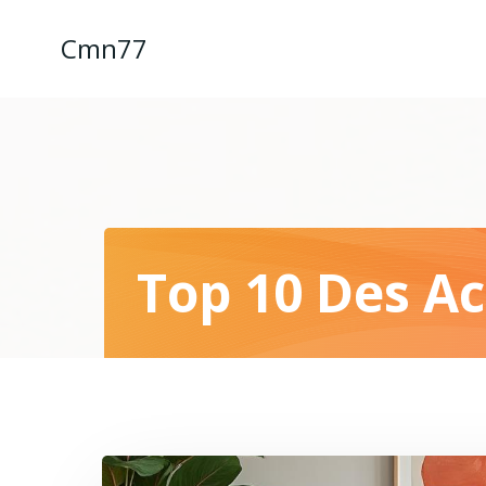
Aller
au
Cmn77
contenu
Top 10 Des Ac