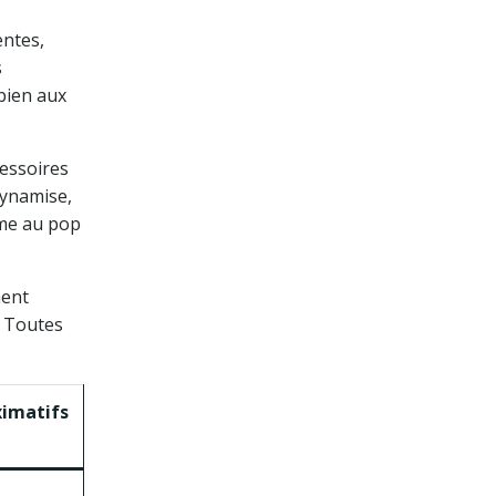
entes,
s
 bien aux
cessoires
ynamise,
ème au pop
ment
e. Toutes
ximatifs