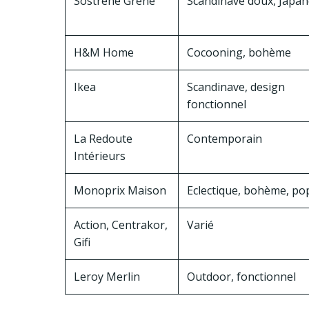
Sostrene Grene
Scandinave doux, Japan
H&M Home
Cocooning, bohème
Ikea
Scandinave, design
fonctionnel
La Redoute
Contemporain
Intérieurs
Monoprix Maison
Eclectique, bohème, po
Action, Centrakor,
Varié
Gifi
Leroy Merlin
Outdoor, fonctionnel