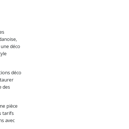
es
danoise,
r une déco
tyle
ctions déco
staurer
e des
ne pièce
 tarifs
ns avec