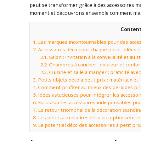
peut se transformer grâce à des accessoires ma
moment et découvrons ensemble comment maximi
Conten
1.
Les marques incontournables pour des access
2.
Accessoires déco pour chaque pièce : idées et
2.1.
Salon : invitation à la convivialité et au s
2.2.
Chambres à coucher : douceur et confort
2.3.
Cuisine et salle à manger : praticité avec
3.
Petits objets déco à petit prix : matériaux et f
4.
Comment profiter au mieux des périodes pro
5.
Idées astucieuses pour intégrer les accesso
6.
Focus sur les accessoires indispensables pou
7.
Le retour triomphal de la décoration scandina
8.
Les petits accessoires déco qui optimisent le
9.
Le potentiel déco des accessoires à petit pr