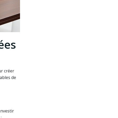
ées
ur créer
ables de
investir
: