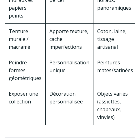
muraux et
percer
floraux,
papiers
panoramiques
peints
Tenture
Apporte texture,
Coton, laine,
murale /
cache
tissage
macramé
imperfections
artisanal
Peindre
Personnalisation
Peintures
formes
unique
mates/satinées
géométriques
Exposer une
Décoration
Objets variés
collection
personnalisée
(assiettes,
chapeaux,
vinyles)