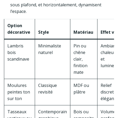
sous plafond, et horizontalement, dynamisent
l’espace.
Option
décorative
Style
Matériau
Effet vi
Lambris
Minimaliste
Pin ou
Ambianc
bois
naturel
chêne
chaleur
scandinave
clair,
et
finition
lumineu
mate
Moulures
Classique
MDF ou
Relief
peintes ton
revisité
plâtre
discret e
sur ton
élégant
Tasseaux
Contemporain
Bois ou
Volume 