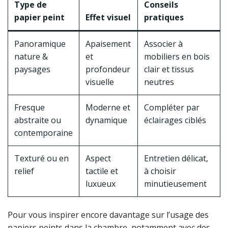
Type de
Conseils
papier peint
Effet visuel
pratiques
Panoramique
Apaisement
Associer à
nature &
et
mobiliers en bois
paysages
profondeur
clair et tissus
visuelle
neutres
Fresque
Moderne et
Compléter par
abstraite ou
dynamique
éclairages ciblés
contemporaine
Texturé ou en
Aspect
Entretien délicat,
relief
tactile et
à choisir
luxueux
minutieusement
Pour vous inspirer encore davantage sur l’usage des
papiers peints dans la chambre, notamment avec des