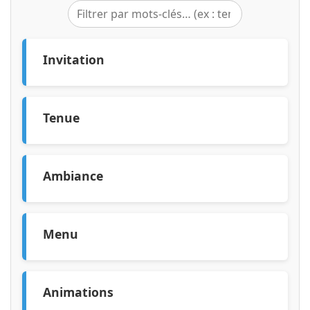
Invitation
papier blanc de haute qualité avec bordure
argentée
Tenue
lin et coton blanc pour un confort chic
Ambiance
guirlandes LED blanches et lumière noire UV
Menu
hors-d’œuvre blancs et cocktails assortis
Animations