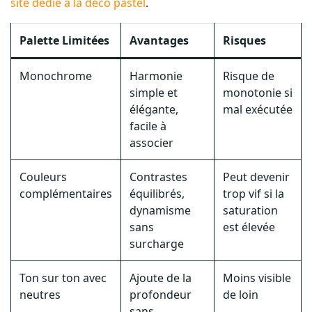
site dédié à la déco pastel
.
Palette Limitées
Avantages
Risques
Monochrome
Harmonie
Risque de
simple et
monotonie si
élégante,
mal exécutée
facile à
associer
Couleurs
Contrastes
Peut devenir
complémentaires
équilibrés,
trop vif si la
dynamisme
saturation
sans
est élevée
surcharge
Ton sur ton avec
Ajoute de la
Moins visible
neutres
profondeur
de loin
sans