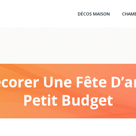
DÉCOS MAISON
CHAM
orer Une Fête D’an
Petit Budget