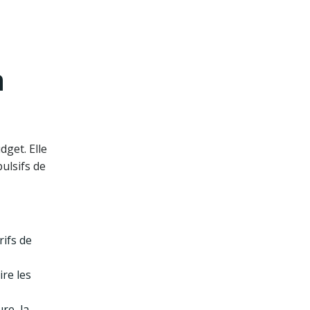
n
dget. Elle
pulsifs de
rifs de
re les
re, la