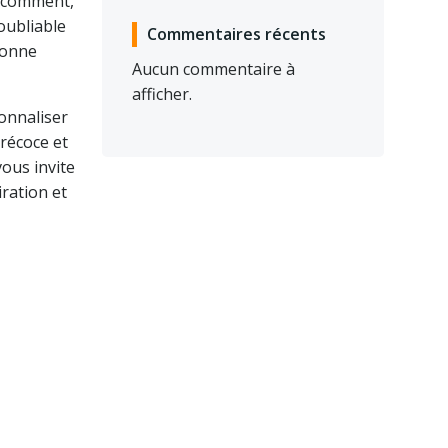
e comment,
oubliable
Commentaires récents
bonne
Aucun commentaire à
afficher.
sonnaliser
précoce et
ous invite
iration et