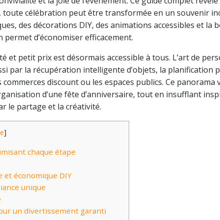
vivialité et la joie de l’événement. Ce guide complet révèl
s, toute célébration peut être transformée en un souvenir in
ues, des décorations DIY, des animations accessibles et la 
in permet d’économiser efficacement.
té et petit prix est désormais accessible à tous. L’art de per
par la récupération intelligente d’objets, la planification 
s commerces discount ou les espaces publics. Ce panorama v
anisation d’une fête d’anniversaire, tout en insufflant insp
e partage et la créativité.
de
]
timisant chaque étape
le et économique DIY
biance unique
e
pour un divertissement garanti