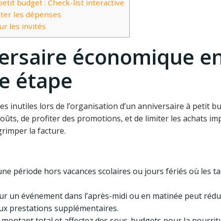
tit budget : Check-list interactive
miter les dépenses
r les invités
versaire économique e
e étape
es inutiles lors de l’organisation d’un anniversaire à petit bu
coûts, de profiter des promotions, et de limiter les achats im
rimper la facture.
 une période hors vacances scolaires ou jours fériés où les ta
ur un événement dans l’après-midi ou en matinée peut rédui
 aux prestations supplémentaires.
n montant total et affectez des sous-budgets pour la nourritu