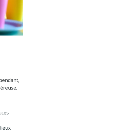
ependant,
néreuse.
uces
lieux