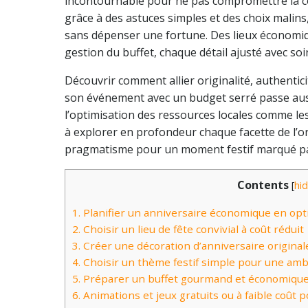
incontournable pour ne pas compromettre la con
grâce à des astuces simples et des choix malin
sans dépenser une fortune. Des lieux économiq
gestion du buffet, chaque détail ajusté avec so
Découvrir comment allier originalité, authentici
son événement avec un budget serré passe aussi 
l’optimisation des ressources locales comme le
à explorer en profondeur chaque facette de l’org
pragmatisme pour un moment festif marqué par l
Contents
[
hi
1.
Planifier un anniversaire économique en op
2.
Choisir un lieu de fête convivial à coût réduit
3.
Créer une décoration d’anniversaire origina
4.
Choisir un thème festif simple pour une am
5.
Préparer un buffet gourmand et économiqu
6.
Animations et jeux gratuits ou à faible coût 