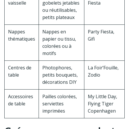
vaisselle
gobelets jetables
Fiesta
ou réutilisables,
petits plateaux
Nappes
Nappes en
Party Fiesta,
thématiques
papier ou tissu,
Gifi
colorées ou à
motifs
Centres de
Photophores,
La Foir’Fouille,
table
petits bouquets,
Zodio
décorations DIY
Accessoires
Pailles colorées,
My Little Day,
de table
serviettes
Flying Tiger
imprimées
Copenhagen