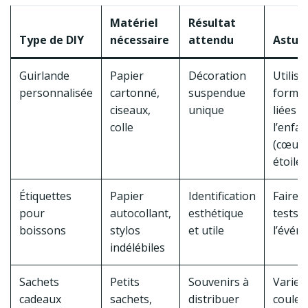
Matériel
Résultat
Type de DIY
nécessaire
attendu
Astuc
Guirlande
Papier
Décoration
Utilise
personnalisée
cartonné,
suspendue
forme
ciseaux,
unique
liées à
colle
l’enfa
(cœurs
étoiles
Étiquettes
Papier
Identification
Faire 
pour
autocollant,
esthétique
tests 
boissons
stylos
et utile
l’évén
indélébiles
Sachets
Petits
Souvenirs à
Varier 
cadeaux
sachets,
distribuer
couleu