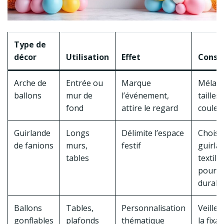
Type de
décor
Utilisation
Effet
Consei
Arche de
Entrée ou
Marque
Mélan
ballons
mur de
l’événement,
tailles 
fond
attire le regard
couleu
Guirlande
Longs
Délimite l’espace
Choisi
de fanions
murs,
festif
guirla
tables
textile
pour
durabil
Ballons
Tables,
Personnalisation
Veiller
gonflables
plafonds
thématique
la fixa