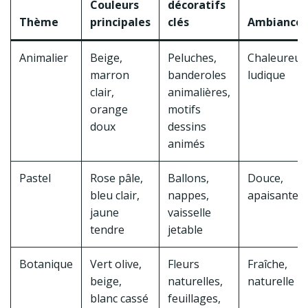
Couleurs
décoratifs
Thème
principales
clés
Ambiance
Animalier
Beige,
Peluches,
Chaleureus
marron
banderoles
ludique
clair,
animalières,
orange
motifs
doux
dessins
animés
Pastel
Rose pâle,
Ballons,
Douce,
bleu clair,
nappes,
apaisante
jaune
vaisselle
tendre
jetable
Botanique
Vert olive,
Fleurs
Fraîche,
beige,
naturelles,
naturelle
blanc cassé
feuillages,