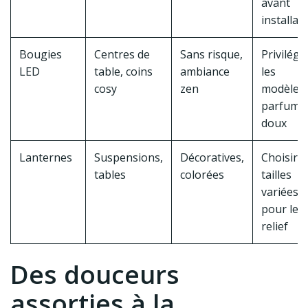
avant
installat
Bougies
Centres de
Sans risque,
Privilégi
LED
table, coins
ambiance
les
cosy
zen
modèles
parfumé
doux
Lanternes
Suspensions,
Décoratives,
Choisir d
tables
colorées
tailles
variées
pour le
relief
Des douceurs
assorties à la