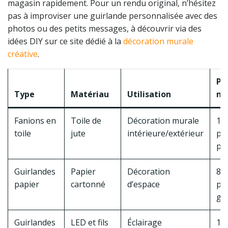
magasin rapidement. Pour un rendu original, n’hésitez
pas à improviser une guirlande personnalisée avec des
photos ou des petits messages, à découvrir via des
idées DIY sur ce site dédié à la
décoration murale
créative
.
Pr
Type
Matériau
Utilisation
mo
Fanions en
Toile de
Décoration murale
10
toile
jute
intérieure/extérieur
pa
pa
Guirlandes
Papier
Décoration
8-
papier
cartonné
d’espace
pa
gu
Guirlandes
LED et fils
Éclairage
15