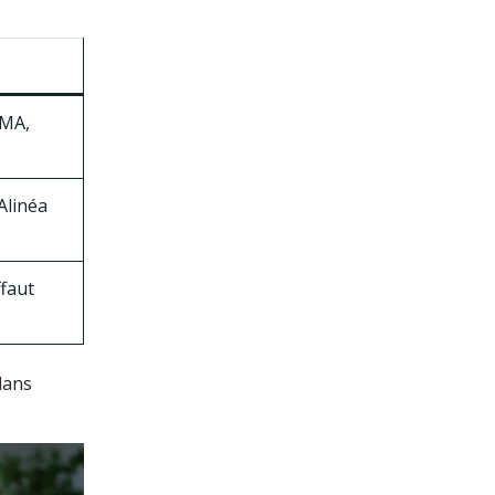
EMA,
Alinéa
faut
dans