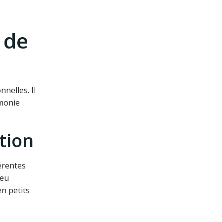
 de
nelles. Il
rmonie
tion
férentes
ïeu
en petits