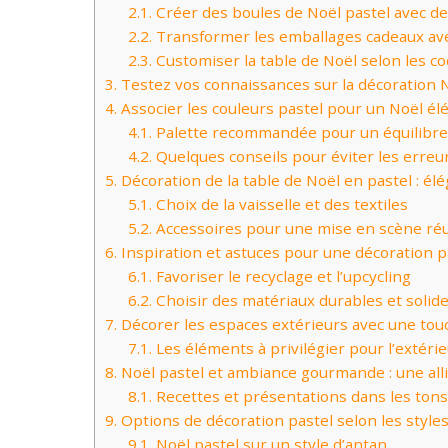
2.1.
Créer des boules de Noël pastel avec d
2.2.
Transformer les emballages cadeaux ave
2.3.
Customiser la table de Noël selon les co
3.
Testez vos connaissances sur la décoration N
4.
Associer les couleurs pastel pour un Noël é
4.1.
Palette recommandée pour un équilibre 
4.2.
Quelques conseils pour éviter les erreu
5.
Décoration de la table de Noël en pastel : él
5.1.
Choix de la vaisselle et des textiles
5.2.
Accessoires pour une mise en scène ré
6.
Inspiration et astuces pour une décoration p
6.1.
Favoriser le recyclage et l’upcycling
6.2.
Choisir des matériaux durables et solid
7.
Décorer les espaces extérieurs avec une touc
7.1.
Les éléments à privilégier pour l’extéri
8.
Noël pastel et ambiance gourmande : une alli
8.1.
Recettes et présentations dans les tons
9.
Options de décoration pastel selon les styles
9.1.
Noël pastel sur un style d’antan