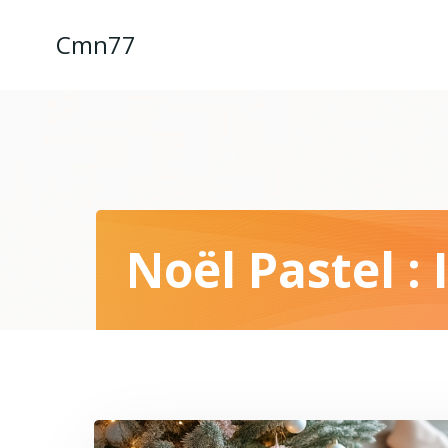
Aller
au
Cmn77
contenu
Noël Pastel :