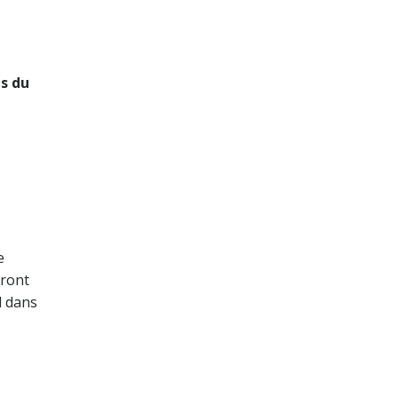
s du
e
eront
l dans