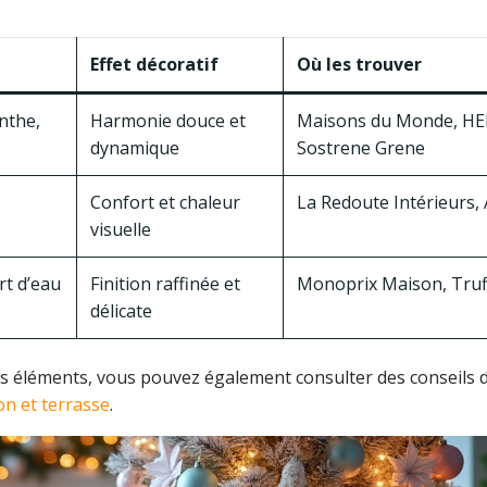
Effet décoratif
Où les trouver
enthe,
Harmonie douce et
Maisons du Monde, H
dynamique
Sostrene Grene
Confort et chaleur
La Redoute Intérieurs, 
visuelle
rt d’eau
Finition raffinée et
Monoprix Maison, Truf
délicate
s éléments, vous pouvez également consulter des conseils 
on et terrasse
.