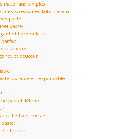
es matériaux simples
c des accessoires faits maison
des pastel
oël pastel
légant et harmonieux
parfait
rs courantes
égance et douceur
ussie
astel durable et responsable
es
he pastel délicate
eur
ance festive réussie
 pastel
 d’intérieur