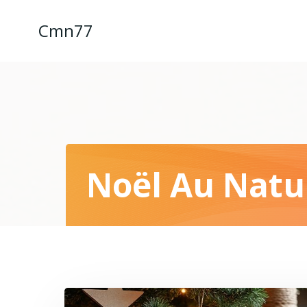
Aller
au
Cmn77
contenu
Noël Au Natur