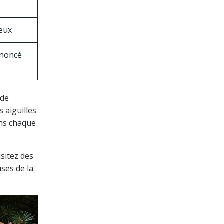
eux
noncé
 de
s aiguilles
ans chaque
isitez des
ses de la