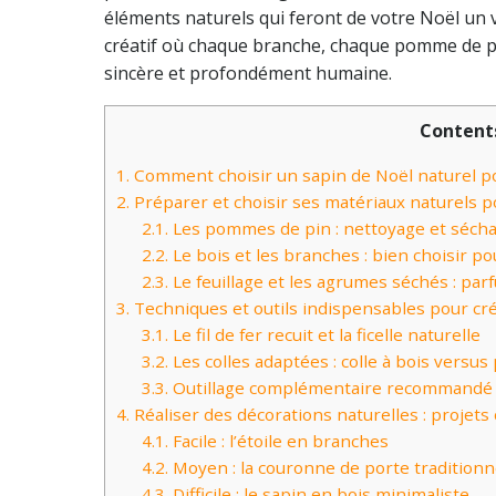
éléments naturels qui feront de votre Noël un
créatif où chaque branche, chaque pomme de pi
sincère et profondément humaine.
Content
1.
Comment choisir un sapin de Noël naturel p
2.
Préparer et choisir ses matériaux naturels p
2.1.
Les pommes de pin : nettoyage et sécha
2.2.
Le bois et les branches : bien choisir po
2.3.
Le feuillage et les agrumes séchés : par
3.
Techniques et outils indispensables pour cré
3.1.
Le fil de fer recuit et la ficelle naturelle
3.2.
Les colles adaptées : colle à bois versus 
3.3.
Outillage complémentaire recommandé
4.
Réaliser des décorations naturelles : projets
4.1.
Facile : l’étoile en branches
4.2.
Moyen : la couronne de porte traditionn
4.3.
Difficile : le sapin en bois minimaliste