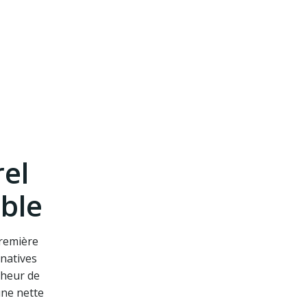
el
ble
première
rnatives
cheur de
une nette