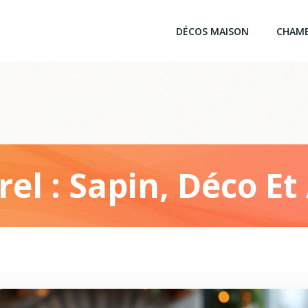
DÉCOS MAISON
CHAM
el : Sapin, Déco E