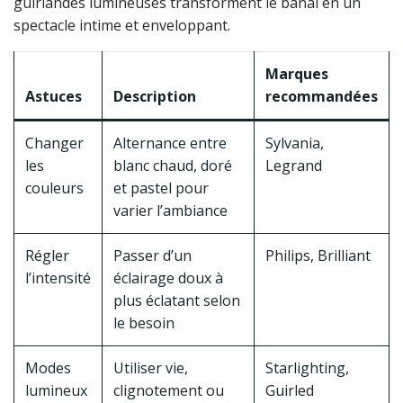
guirlandes lumineuses transforment le banal en un
spectacle intime et enveloppant.
Marques
Astuces
Description
recommandées
Changer
Alternance entre
Sylvania,
les
blanc chaud, doré
Legrand
couleurs
et pastel pour
varier l’ambiance
Régler
Passer d’un
Philips, Brilliant
l’intensité
éclairage doux à
plus éclatant selon
le besoin
Modes
Utiliser vie,
Starlighting,
lumineux
clignotement ou
Guirled