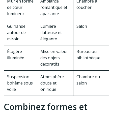
Mur en forme
Ambiance
Chambre à
de cœur
romantique et
coucher
lumineux
apaisante
Guirlande
Lumière
Salon
autour de
flatteuse et
miroir
élégante
Étagère
Mise en valeur
Bureau ou
illuminée
des objets
bibliothèque
décoratifs
Suspension
Atmosphère
Chambre ou
bohème sous
douce et
salon
voile
onirique
Combinez formes et