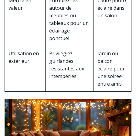
Mettre en
Enroulez-les
Cadre photo
valeur
autour de
éclairé dans
meubles ou
un salon
tableaux pour un
éclairage
ponctuel
Utilisation en
Privilégiez
Jardin ou
extérieur
guirlandes
balcon
résistantes aux
éclairé pour
intempéries
une soirée
entre amis