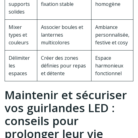
supports
fixation stable
homogène
solides
Mixer
Associer boules et
Ambiance
types et
lanternes
personnalisée,
couleurs
multicolores
festive et cosy
Délimiter
Créer des zones
Espace
les
définies pour repas
harmonieux
espaces
et détente
fonctionnel
Maintenir et sécuriser
vos guirlandes LED :
conseils pour
prolonger leur vie