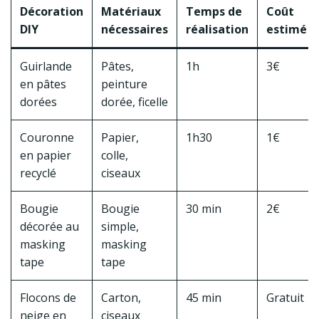
Décoration
Matériaux
Temps de
Coût
DIY
nécessaires
réalisation
estimé
Guirlande
Pâtes,
1h
3€
en pâtes
peinture
dorées
dorée, ficelle
Couronne
Papier,
1h30
1€
en papier
colle,
recyclé
ciseaux
Bougie
Bougie
30 min
2€
décorée au
simple,
masking
masking
tape
tape
Flocons de
Carton,
45 min
Gratuit
neige en
ciseaux