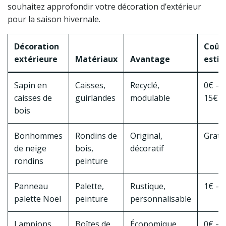
souhaitez approfondir votre décoration d’extérieur
pour la saison hivernale.
Décoration
Coût
extérieure
Matériaux
Avantage
esti
Sapin en
Caisses,
Recyclé,
0€ –
caisses de
guirlandes
modulable
15€
bois
Bonhommes
Rondins de
Original,
Gratu
de neige
bois,
décoratif
rondins
peinture
Panneau
Palette,
Rustique,
1€ – 
palette Noël
peinture
personnalisable
Lampions
Boîtes de
Économique,
0€ – 