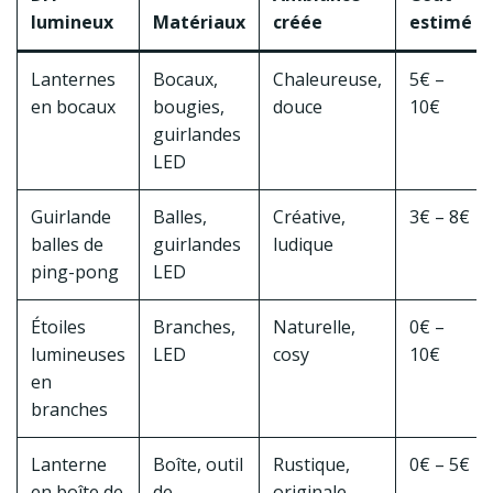
lumineux
Matériaux
créée
estimé
Lanternes
Bocaux,
Chaleureuse,
5€ –
en bocaux
bougies,
douce
10€
guirlandes
LED
Guirlande
Balles,
Créative,
3€ – 8€
balles de
guirlandes
ludique
ping-pong
LED
Étoiles
Branches,
Naturelle,
0€ –
lumineuses
LED
cosy
10€
en
branches
Lanterne
Boîte, outil
Rustique,
0€ – 5€
en boîte de
de
originale