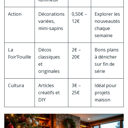
Action
Décorations
0,50€ –
Explorer les
variées,
12€
nouveautés
mini-sapins
chaque
semaine
La
Décos
2€ –
Bons plans
Foir’Fouille
classiques
20€
à dénicher
et
sur fin de
originales
série
Cultura
Articles
3€ –
Idéal pour
créatifs et
25€
projets
DIY
maison