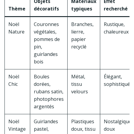
Objets
Matériaux
Effet
Thème
décoratifs
typiques
recherché
Noël
Couronnes
Branches,
Rustique,
Nature
végétales,
lierre,
chaleureux
pommes de
papier
pin,
recyclé
guirlandes
bois
Noël
Boules
Métal,
Élégant,
Chic
dorées,
tissu
sophistiqué
rubans satin,
velours
photophores
argentés
Noël
Guirlandes
Plastiques
Nostalgique,
Vintage
pastel,
doux, tissu
doux