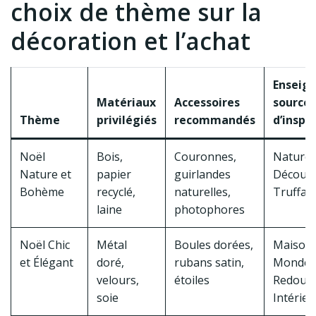
choix de thème sur la
décoration et l’achat
Enseig
Matériaux
Accessoires
sources
Thème
privilégiés
recommandés
d’inspi
Noël
Bois,
Couronnes,
Nature 
Nature et
papier
guirlandes
Découve
Bohème
recyclé,
naturelles,
Truffau
laine
photophores
Noël Chic
Métal
Boules dorées,
Maisons
et Élégant
doré,
rubans satin,
Monde,
velours,
étoiles
Redout
soie
Intérieu