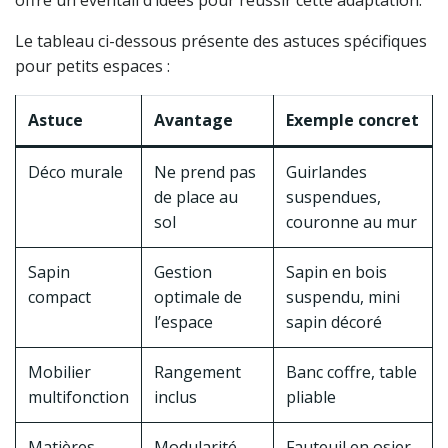
offre un éventail d’idées pour réussir cette adaptation.
Le tableau ci-dessous présente des astuces spécifiques
pour petits espaces :
Astuce
Avantage
Exemple concret
Déco murale
Ne prend pas
Guirlandes
de place au
suspendues,
sol
couronne au mur
Sapin
Gestion
Sapin en bois
compact
optimale de
suspendu, mini
l’espace
sapin décoré
Mobilier
Rangement
Banc coffre, table
multifonction
inclus
pliable
Matières
Modularité,
Fauteuil en osier,