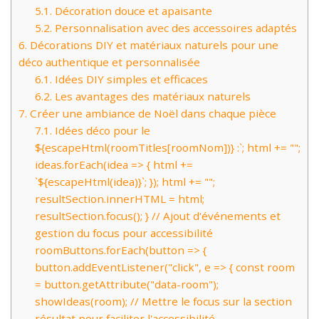
5.1.
Décoration douce et apaisante
5.2.
Personnalisation avec des accessoires adaptés
6.
Décorations DIY et matériaux naturels pour une
déco authentique et personnalisée
6.1.
Idées DIY simples et efficaces
6.2.
Les avantages des matériaux naturels
7.
Créer une ambiance de Noël dans chaque pièce
7.1.
Idées déco pour le
${escapeHtml(roomTitles[roomNom])} :`; html += "";
ideas.forEach(idea => { html +=
`${escapeHtml(idea)}`; }); html += "";
resultSection.innerHTML = html;
resultSection.focus(); } // Ajout d'événements et
gestion du focus pour accessibilité
roomButtons.forEach(button => {
button.addEventListener("click", e => { const room
= button.getAttribute("data-room");
showIdeas(room); // Mettre le focus sur la section
résultat pour faciliter l'accessibilité