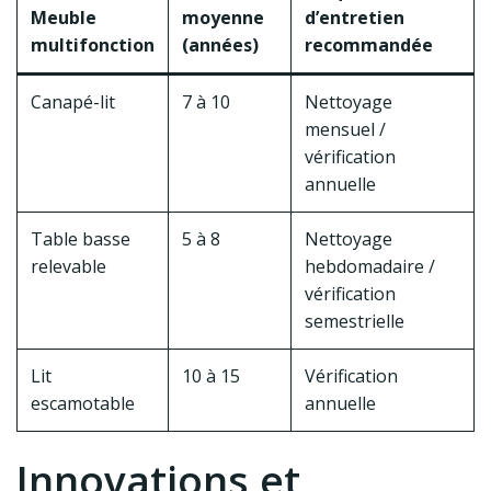
Meuble
moyenne
d’entretien
multifonction
(années)
recommandée
Canapé-lit
7 à 10
Nettoyage
mensuel /
vérification
annuelle
Table basse
5 à 8
Nettoyage
relevable
hebdomadaire /
vérification
semestrielle
Lit
10 à 15
Vérification
escamotable
annuelle
Innovations et