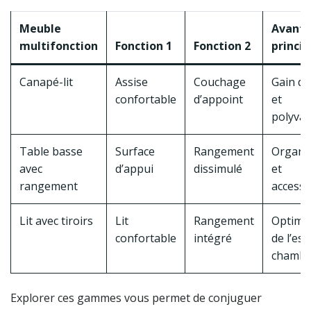
Meuble
Avant
multifonction
Fonction 1
Fonction 2
princip
Canapé-lit
Assise
Couchage
Gain de
confortable
d’appoint
et
polyval
Table basse
Surface
Rangement
Organi
avec
d’appui
dissimulé
et
rangement
accessib
Lit avec tiroirs
Lit
Rangement
Optimis
confortable
intégré
de l’es
chambr
Explorer ces gammes vous permet de conjuguer