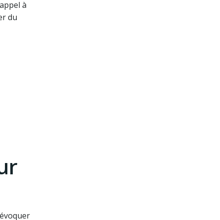
 appel à
er du
ur
t évoquer