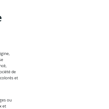
e
igine,
se
ncé,
ociété de
colorés et
ages ou
x et