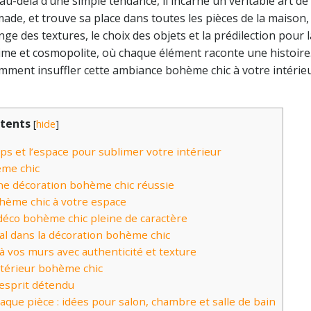
au-delà d’une simple tendance, il incarne un véritable art de 
ade, et trouve sa place dans toutes les pièces de la maison,
ge des textures, le choix des objets et la prédilection pour 
time et cosmopolite, où chaque élément raconte une histoire
omment insuffler cette ambiance bohème chic à votre intérie
tents
[
hide
]
ps et l’espace pour sublimer votre intérieur
ème chic
ne décoration bohème chic réussie
ohème chic à votre espace
déco bohème chic pleine de caractère
al dans la décoration bohème chic
 vos murs avec authenticité et texture
ntérieur bohème chic
 esprit détendu
que pièce : idées pour salon, chambre et salle de bain