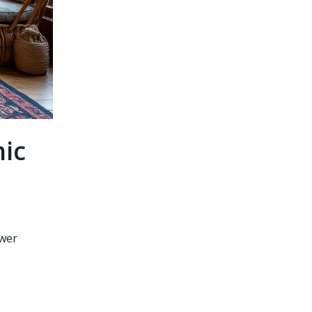
hic
ower