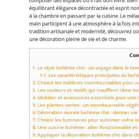
composer des espaces où il fait bon vivre. Bien 
équilibrant élégance décontractée et esprit nom
à la chambre en passant par la cuisine. Le mélan
main participent à une atmosphère à la fois in
tradition artisanale et modernité, découvrez c
une décoration pleine de vie et de charme.
Con
1.
Le style bohème chic : un voyage dans le tem
1.1.
Les caractéristiques principales du boh
2.
Choisir les matières incontournables pour u
3.
Les couleurs et motifs qui insufflent l’âme b
4.
Mobilier et accessoires essentiels pour une 
5.
Les plantes vertes : un incontournable végét
6.
Décoration murale bohème chic : donner vie à
7.
Choisir les luminaires pour sublimer votre i
8.
Une cuisine bohème : allier fonctionnalité et
9.
Appliquer la décoration bohème chic dans cha