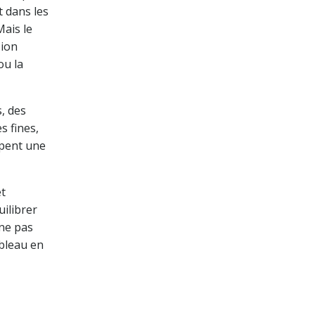
t dans les
Mais le
sion
ou la
, des
s fines,
upent une
et
uilibrer
 ne pas
ableau en