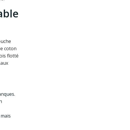
able
ouche
de coton
is flotté
 aux
manques.
n
 mais