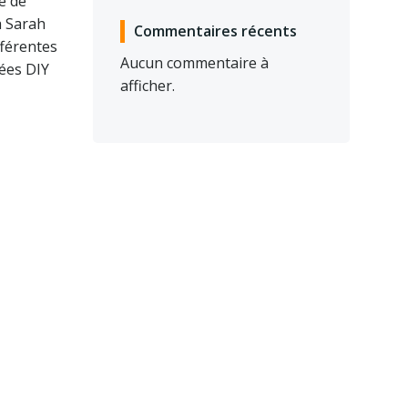
ge de
a Sarah
Commentaires récents
fférentes
Aucun commentaire à
dées DIY
afficher.