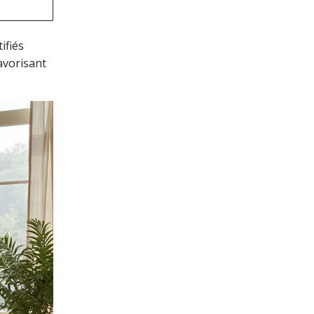
ifiés
avorisant