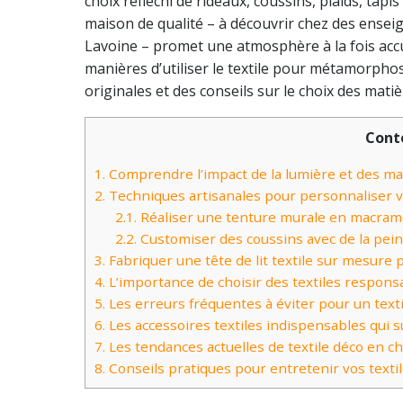
choix réfléchi de rideaux, coussins, plaids, tapi
maison de qualité – à découvrir chez des ensei
Lavoine – promet une atmosphère à la fois accue
manières d’utiliser le textile pour métamorpho
originales et des conseils sur le choix des matiè
Cont
1.
Comprendre l’impact de la lumière et des ma
2.
Techniques artisanales pour personnaliser v
2.1.
Réaliser une tenture murale en macramé
2.2.
Customiser des coussins avec de la peint
3.
Fabriquer une tête de lit textile sur mesure
4.
L’importance de choisir des textiles respon
5.
Les erreurs fréquentes à éviter pour un text
6.
Les accessoires textiles indispensables qui
7.
Les tendances actuelles de textile déco en c
8.
Conseils pratiques pour entretenir vos texti