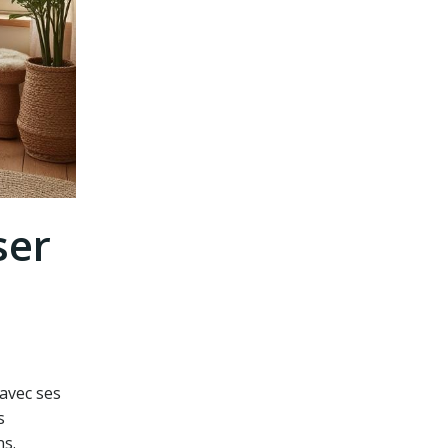
ser
 avec ses
s
ns.