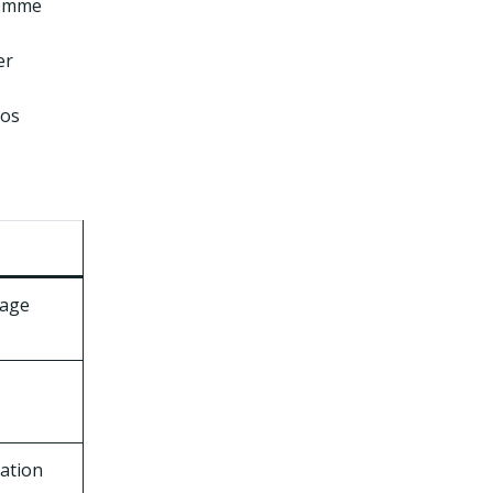
 comme
er
nos
sage
ation