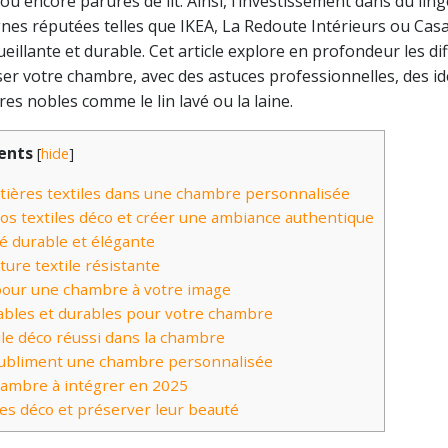
s ou encore parures de lit. Ainsi, l’investissement dans du lin
gnes réputées telles que IKEA, La Redoute Intérieurs ou Cas
illante et durable. Cet article explore en profondeur les di
ser votre chambre, avec des astuces professionnelles, des i
res nobles comme le lin lavé ou la laine.
ents
[
hide
]
tières textiles dans une chambre personnalisée
os textiles déco et créer une ambiance authentique
 durable et élégante
ure textile résistante
 pour une chambre à votre image
sables et durables pour votre chambre
ile déco réussi dans la chambre
 subliment une chambre personnalisée
hambre à intégrer en 2025
les déco et préserver leur beauté