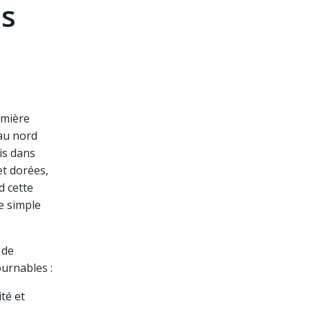
es
umière
au nord
is dans
et dorées,
d cette
e simple
 de
ournables :
ité et