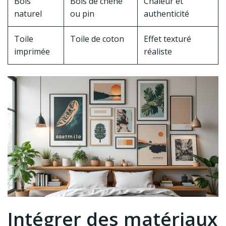
Bois
Bois de chêne
Chaleur et
naturel
ou pin
authenticité
Toile
Toile de coton
Effet texturé
imprimée
réaliste
Intégrer des matériaux