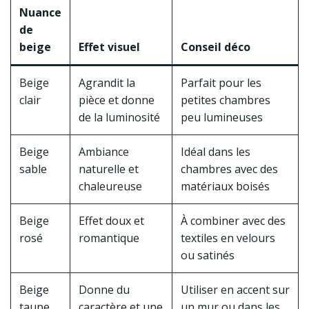
Nuance
de
beige
Effet visuel
Conseil déco
Beige
Agrandit la
Parfait pour les
clair
pièce et donne
petites chambres
de la luminosité
peu lumineuses
Beige
Ambiance
Idéal dans les
sable
naturelle et
chambres avec des
chaleureuse
matériaux boisés
Beige
Effet doux et
À combiner avec des
rosé
romantique
textiles en velours
ou satinés
Beige
Donne du
Utiliser en accent sur
taupe
caractère et une
un mur ou dans les