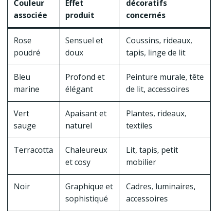
Couleur
Effet
décoratifs
associée
produit
concernés
Rose
Sensuel et
Coussins, rideaux,
poudré
doux
tapis, linge de lit
Bleu
Profond et
Peinture murale, tête
marine
élégant
de lit, accessoires
Vert
Apaisant et
Plantes, rideaux,
sauge
naturel
textiles
Terracotta
Chaleureux
Lit, tapis, petit
et cosy
mobilier
Noir
Graphique et
Cadres, luminaires,
sophistiqué
accessoires