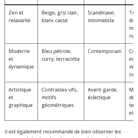
Zen et
Beige, gris clair,
Scandinave,
Tex
relaxante
blanc cassé
minimaliste
dou
mat
nat
Moderne
Bleu pétrole,
Contemporain
Cou
et
curry, terracotta
en
dynamique
vel
ou l
Artistique
Contrastes vifs,
Avant-garde,
Mél
et
motifs
éclectique
de
graphique
géométriques
tex
et 
Il est également recommandé de bien observer les