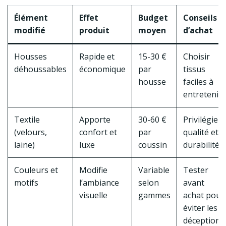
Élément
Effet
Budget
Conseils
modifié
produit
moyen
d’achat
Housses
Rapide et
15-30 €
Choisir
déhoussables
économique
par
tissus
housse
faciles à
entretenir
Textile
Apporte
30-60 €
Privilégier
(velours,
confort et
par
qualité et
laine)
luxe
coussin
durabilité
Couleurs et
Modifie
Variable
Tester
motifs
l’ambiance
selon
avant
visuelle
gammes
achat pour
éviter les
déceptions