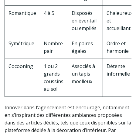
Romantique
4 à 5
Disposés
Chaleureux
en éventail
et
ou empilés
accueillant
Symétrique
Nombre
En paires
Ordre et
pair
égales
harmonie
Cocooning
1 ou 2
Associés à
Détente
grands
un tapis
informelle
coussins
moelleux
au sol
Innover dans l’agencement est encouragé, notamment
en s’inspirant des différentes ambiances proposées
dans des articles dédiés, tels que ceux disponibles sur la
plateforme dédiée à la décoration d’intérieur. Par