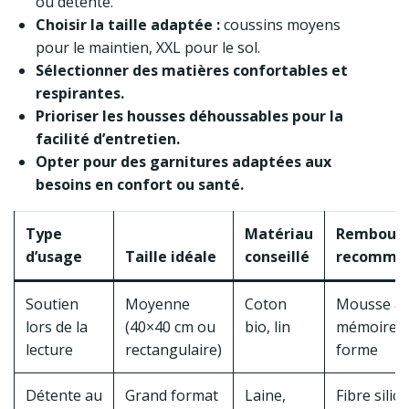
ou détente.
Choisir la taille adaptée :
coussins moyens
pour le maintien, XXL pour le sol.
Sélectionner des matières confortables et
respirantes.
Prioriser les housses déhoussables pour la
facilité d’entretien.
Opter pour des garnitures adaptées aux
besoins en confort ou santé.
Type
Matériau
Rembour
d’usage
Taille idéale
conseillé
recomma
Soutien
Moyenne
Coton
Mousse à
lors de la
(40×40 cm ou
bio, lin
mémoire 
lecture
rectangulaire)
forme
Détente au
Grand format
Laine,
Fibre silic