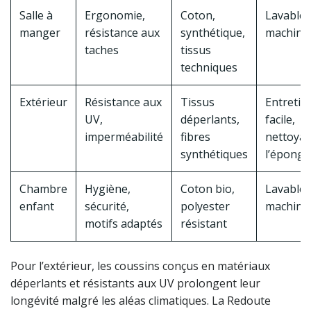
Salle à
Ergonomie,
Coton,
Lavable 
manger
résistance aux
synthétique,
machine
taches
tissus
techniques
Extérieur
Résistance aux
Tissus
Entretie
UV,
déperlants,
facile,
imperméabilité
fibres
nettoyag
synthétiques
l’éponge
Chambre
Hygiène,
Coton bio,
Lavable 
enfant
sécurité,
polyester
machine
motifs adaptés
résistant
Pour l’extérieur, les coussins conçus en matériaux
déperlants et résistants aux UV prolongent leur
longévité malgré les aléas climatiques. La Redoute