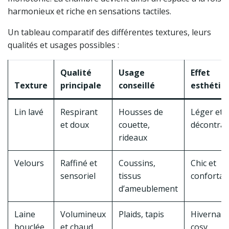
harmonieux et riche en sensations tactiles.
Un tableau comparatif des différentes textures, leurs
qualités et usages possibles :
Qualité
Usage
Effet
Texture
principale
conseillé
esthétiq
Lin lavé
Respirant
Housses de
Léger et
et doux
couette,
décontrac
rideaux
Velours
Raffiné et
Coussins,
Chic et
sensoriel
tissus
confortab
d’ameublement
Laine
Volumineux
Plaids, tapis
Hivernal e
bouclée
et chaud
cosy