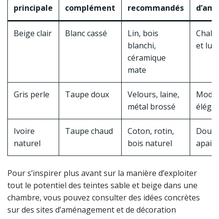
principale
complément
recommandés
d’amb
Beige clair
Blanc cassé
Lin, bois
Chale
blanchi,
et lu
céramique
mate
Gris perle
Taupe doux
Velours, laine,
Moder
métal brossé
éléga
Ivoire
Taupe chaud
Coton, rotin,
Doux 
naturel
bois naturel
apais
Pour s’inspirer plus avant sur la manière d’exploiter
tout le potentiel des teintes sable et beige dans une
chambre, vous pouvez consulter des idées concrètes
sur des sites d’aménagement et de décoration