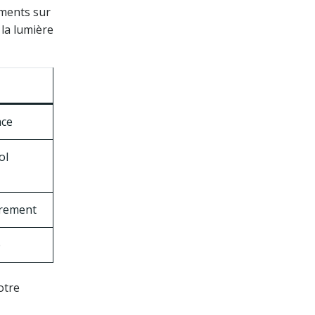
ments sur
la lumière
ace
ol
brement
e
otre