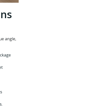
ons
ue angle,
tockage
et
ts
s.