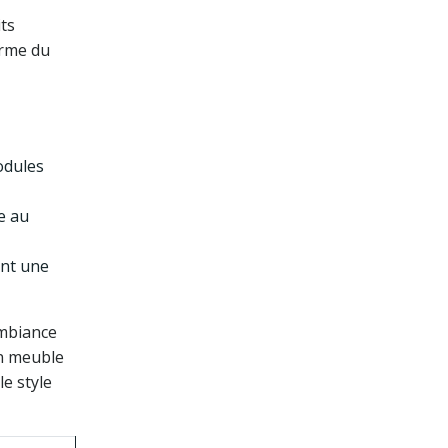
its
arme du
odules
e au
ent une
ambiance
on meuble
e style