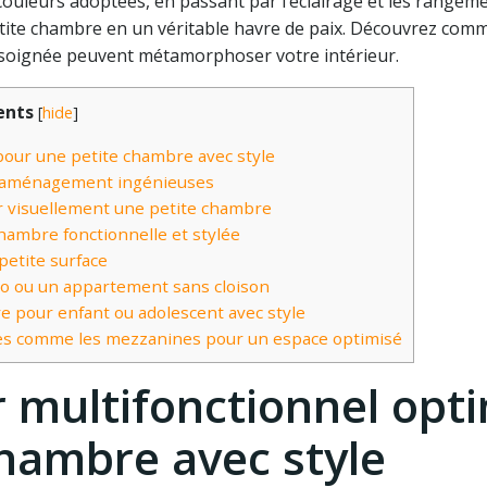
couleurs adoptées, en passant par l’éclairage et les rangem
tite chambre en un véritable havre de paix. Découvrez com
n soignée peuvent métamorphoser votre intérieur.
ents
[
hide
]
 pour une petite chambre avec style
 d’aménagement ingénieuses
ir visuellement une petite chambre
ambre fonctionnelle et stylée
etite surface
o ou un appartement sans cloison
 pour enfant ou adolescent avec style
ures comme les mezzanines pour un espace optimisé
er multifonctionnel opt
chambre avec style