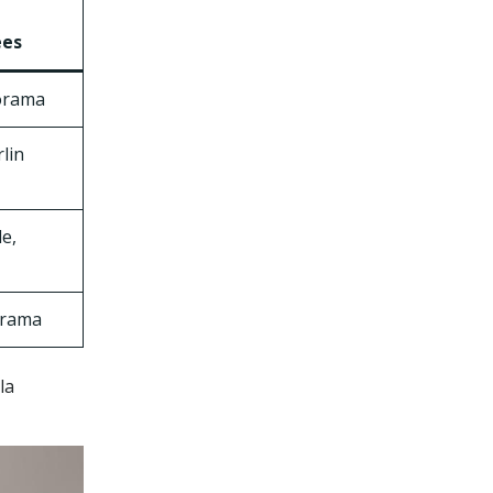
ées
forama
rlin
e,
orama
la