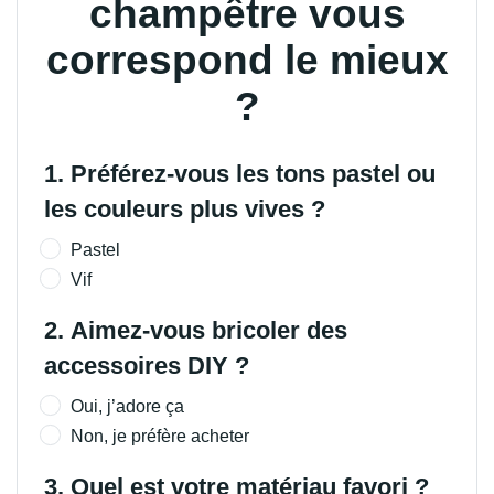
correspond le mieux
?
Répondez aux questions suivantes sur vos préférences d
1. Préférez-vous les tons pastel ou
les couleurs plus vives ?
Pastel
Vif
2. Aimez-vous bricoler des
accessoires DIY ?
Oui, j’adore ça
Non, je préfère acheter
3. Quel est votre matériau favori ?
Bois naturel