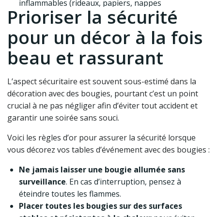
inflammables (rideaux, papiers, nappes
Prioriser la sécurité
synthétiques).
Utiliser des supports stables et adaptés pour
pour un décor à la fois
éviter les renversements.
beau et rassurant
Éteindre toutes les bougies avant de quitter la
pièce ou avant de dormir.
Tenir hors de portée des enfants et des animaux.
L’aspect sécuritaire est souvent sous-estimé dans la
Ne pas déplacer une bougie allumée.
décoration avec des bougies, pourtant c’est un point
crucial à ne pas négliger afin d’éviter tout accident et
garantir une soirée sans souci.
Voici les règles d’or pour assurer la sécurité lorsque
vous décorez vos tables d’événement avec des bougies :
Ne jamais laisser une bougie allumée sans
surveillance
. En cas d’interruption, pensez à
éteindre toutes les flammes.
Placer toutes les bougies sur des surfaces