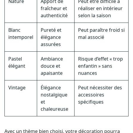
Nature
Apport de
Peut être difficile à
fraîcheur et
réaliser en intérieur
authenticité
selon la saison
Blanc
Pureté et
Peut paraître froid si
intemporel
élégance
mal associé
assurées
Pastel
Ambiance
Risque d’effet « trop
élégant
douce et
enfantin » sans
apaisante
nuances
Vintage
Élégance
Peut nécessiter des
nostalgique
accessoires
et
spécifiques
chaleureuse
Avec un thème bien choisi, votre décoration pourra