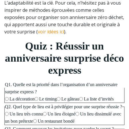
L’adaptabilité est la clé. Pour cela, n’hésitez pas à vous
inspirer de méthodes éprouvées comme celles
exposées pour organiser son anniversaire zéro déchet,
qui apportent aussi une touche durable et originale à
votre surprise (
voir idées ici
).
Quiz : Réussir un
anniversaire surprise déco
express
Q1. Quelle est la priorité dans l’organisation d’un anniversaire
surprise express ?
La décoration
Le timing
Le gâteau
La liste d’invités
Q2. Quel type de lieu est à privilégier pour une surprise réussie ?
Un lieu très connu
Un lieu éloigné
Un lieu dissimulé avec
un bon prétexte
Un restaurant bondé
Q3. Comment envoyer les invitations pour garder le secret ?