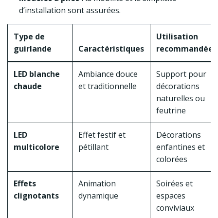
d’installation sont assurées.
Type de
Utilisation
guirlande
Caractéristiques
recommandée
LED blanche
Ambiance douce
Support pour
chaude
et traditionnelle
décorations
naturelles ou
feutrine
LED
Effet festif et
Décorations
multicolore
pétillant
enfantines et
colorées
Effets
Animation
Soirées et
clignotants
dynamique
espaces
conviviaux